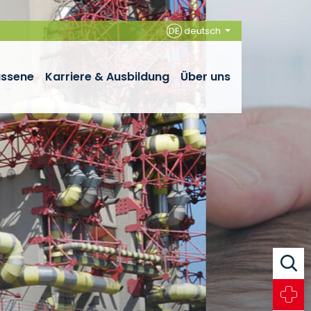
DE
deutsch
assene
Karriere & Ausbildung
Über uns
Suche
Notfall