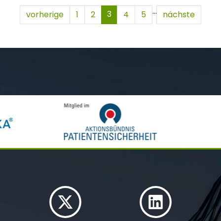
…
3
vorherige
1
2
4
5
nächste