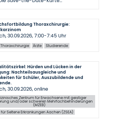
 Die Save-the-Date-Karte…
hsfortbildung Thoraxchirurgie:
karzinom
h, 30.09.2026, 7:00-7:45 Uhr
ür Thoraxchirurgie
Ärzte
Studierende
litätszirkel: Hürden und Lücken in der
ung: Nachteilsausgleiche und
keiten für Schüler, Auszubildende und
ende.
h, 30.09.2026, online
zinisches Zentrum für Erwachsene mit geistiger
erung und/oder schweren Mehrfachbehinderungen
(MZEB)
 für Seltene Erkrankungen Aachen (ZSEA)