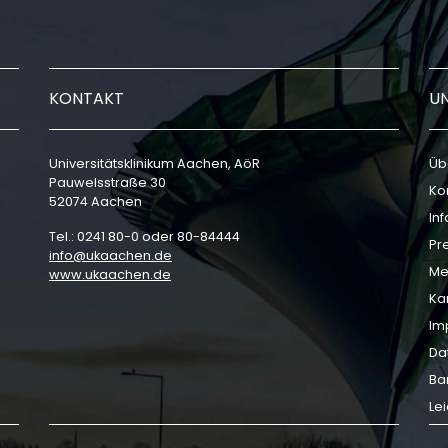
KONTAKT
U
Universitätsklinikum Aachen, AöR
Üb
Pauwelsstraße 30
Ko
52074 Aachen
In
Tel.: 0241 80-0 oder 80-84444
Pr
info
ukaachen
de
Me
www.ukaachen.de
Ka
Im
Da
Bar
Le