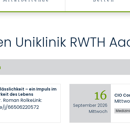
Mitarbeitende
Betten
en Uniklinik RWTH A
n
lässlichkeit – ein Impuls im
16
keit des Lebens
CIO Co
r. Roman RolkeLink:
Mittwo
September 2026
de/j/66506220572
Medizini
Mittwoch