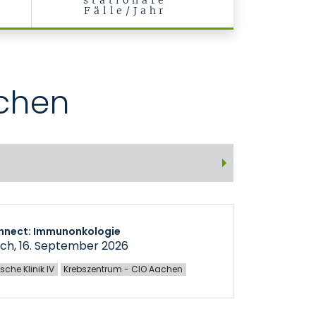
stationäre
Fälle/Jahr
achen
nnect: Immunonkologie
ch, 16. September 2026
sche Klinik IV
Krebszentrum - CIO Aachen