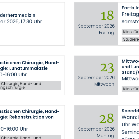
Fortbil
18
Freitag
inderherzmedizin
r 2026, 17:30 Uhr
Samstag
September 2026
Klinik f
Freitag
Studier
Mittwoc
23
astischen Chirurgie, Hand-
und Lun
rgie: Lunatummalazie
Stand/
00-16:00 Uhr
September 2026
Mittwoc
he Chirurgie, Hand- und
Mittwoch
ngschirurgie
Klinik f
Speedd
astischen Chirurgie, Hand-
28
Wann: 
gie: Rekonstruktion von
Uhr Wo
:00-16:00 Uhr
September 2026
Semina
Montag
he Chirurgie, Hand- und