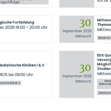
Kürze.
ngschirurgie
30
Mittwoc
gische Fortbildung
Thymus
er 2026 18:00 – 20:00 Uhr
Mittwoc
September 2026
Mittwoch
Klinik f
EDS Qua
Versorg
30
Möglich
dizinische Kliniken I & V
Studier
Mittwoc
8:15 bis 09:00 Uhr
September 2026
Mittwoch
Medi
ische Klinik V
Behind
Zentrum