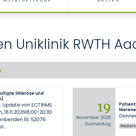
Mitarbeitende
Betten
en Uniklinik RWTH A
n
ltiple Sklerose und
n)
19
Patient
n: Update von ECTRIMS
Nieren
 18.11.202618:00-20:30
Donners
November 2026
enbenden 61, 52076
Donnerstag
er…
Medizinis