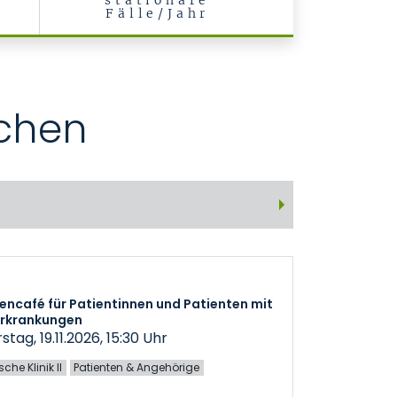
stationäre
Fälle/Jahr
achen
encafé für Patientinnen und Patienten mit
erkrankungen
tag, 19.11.2026, 15:30 Uhr
che Klinik II
Patienten & Angehörige