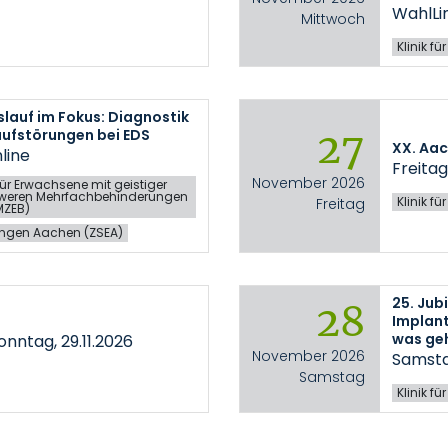
WahlLi
Mittwoch
Klinik fü
islauf im Fokus: Diagnostik
27
aufstörungen bei EDS
XX. Aa
nline
Freitag
November 2026
ür Erwachsene mit geistiger
weren Mehrfachbehinderungen
Klinik f
Freitag
MZEB)
kungen Aachen (ZSEA)
25. Ju
28
Implant
was geh
Sonntag, 29.11.2026
November 2026
Samstag
Samstag
Klinik f