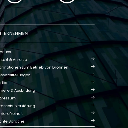
NTERNEHMEN
er uns
ntakt & Anreise
formationen zum Betrieb von Drohnen
essemitteilungen
dien
rriere & Ausbildung
pressum
tenschutzerklärung
rierefreiheit
ichte Sprache