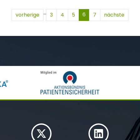
…
6
vorherige
3
4
5
7
nächste