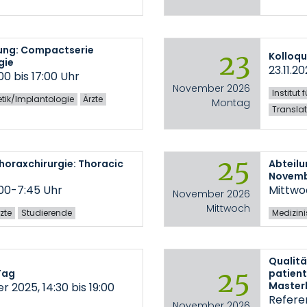
ung: Compactserie
23
Kolloqu
gie
23.11.20
00 bis 17:00 Uhr
November 2026
Institut
hetik/Implantologie
Ärzte
Montag
Transla
25
horaxchirurgie: Thoracic
Abteilu
Novem
:00-7:45 Uhr
Mittwoc
November 2026
Mittwoch
zte
Studierende
Medizinis
Qualitä
25
Tag
patient
Masterl
 2025, 14:30 bis 19:00
Refere
November 2026