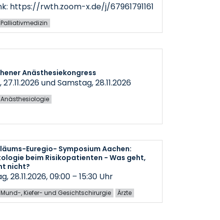
nk: https://rwth.zoom-x.de/j/67961791161
r Palliativmedizin
chener Anästhesiekongress
, 27.11.2026 und Samstag, 28.11.2026
ür Anästhesiologie
biläums-Euregio- Symposium Aachen:
ologie beim Risikopatienten - Was geht,
t nicht?
, 28.11.2026, 09:00 – 15:30 Uhr
ür Mund-, Kiefer- und Gesichtschirurgie
Ärzte