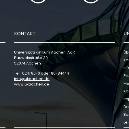
KONTAKT
U
Universitätsklinikum Aachen, AöR
Üb
Pauwelsstraße 30
Ko
52074 Aachen
In
Tel.: 0241 80-0 oder 80-84444
Pr
info
ukaachen
de
Me
www.ukaachen.de
Ka
Im
Da
Bar
Le