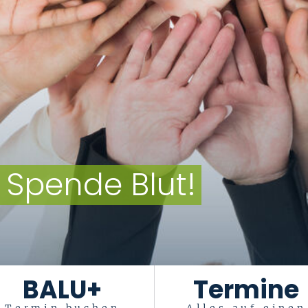
zum Piks
BALU+
Termine