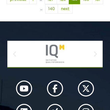
…
140
next
Previous
Next