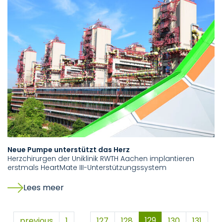
Neue Pumpe unterstützt das Herz
Herzchirurgen der Uniklinik RWTH Aachen implantieren
erstmals HeartMate III-Unterstützungssystem
Lees meer
129
previous
1
…
127
128
130
131