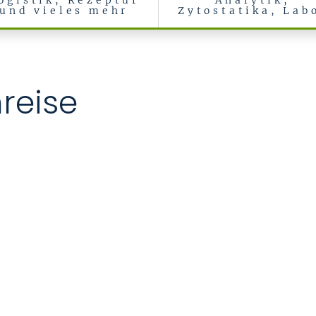
ogistik, Rezeptur
Analytik,
und vieles mehr
Zytostatika, Lab
reise