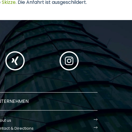
e
Skizze
. Die Anfahrt ist ausgeschildert.
NTERNEHMEN
out us
ntact & Directions