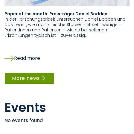
Paper of the month: Preisträger Daniel Bodden
Pr
In der Forschungsarbeit untersuchen Daniel Bodden und
In
das Team, wie man klinische Studien mit sehr wenigen
St
Patientinnen und Patienten – wie es bei seltenen
Se
Erkrankungen typisch ist – zuverlässig…
da
Aa
Ra
Read more
More news
Events
No events found