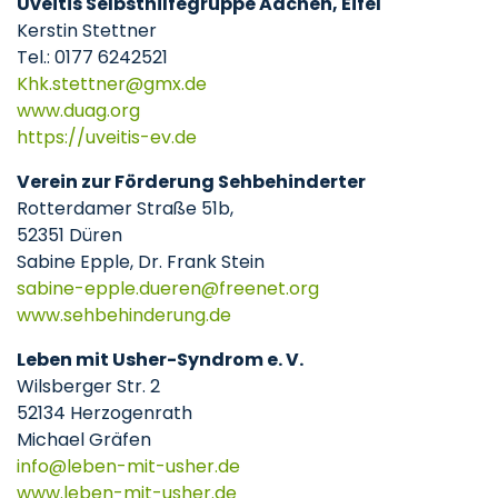
Uveitis Selbsthilfegruppe Aachen, Eifel
Kerstin Stettner
Tel.: 0177 6242521
Khk.stettner
gmx
de
www.duag.org
https://uveitis-ev.de
Verein zur Förderung Sehbehinderter
Rotterdamer Straße 51b,
52351 Düren
Sabine Epple, Dr. Frank Stein
sabine-epple.dueren
freenet
org
www.sehbehinderung.de
Leben mit Usher-Syndrom e. V.
Wilsberger Str. 2
52134 Herzogenrath
Michael Gräfen
info
leben-mit-usher
de
www.leben-mit-usher.de