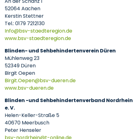
An der Schanz 1
52064 Aachen
Kerstin Stettner
Tel.: 0179 7212130
Info
bsv-staedteregion
de
www.bsv-staedteregion.de
Blinden- und Sehbehindertenverein Düren
Mühlenweg 23
52349 Düren
Birgit Oepen
Birgit.Oepen
bsv-dueren
de
www.bsv-dueren.de
Blinden -und Sehbehindertenverband Nordrhein
e. V.
Helen-Keller-Straße 5
40670 Meerbusch
Peter Henseler
bsv-nordrhein@t-online.de