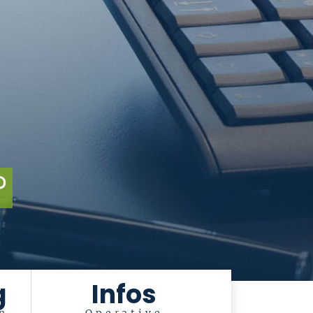
?
g
Infos