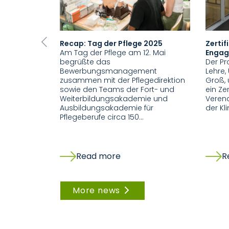
Recap: Tag der Pflege 2025
Zertif
Previous
Am Tag der Pflege am 12. Mai
Engag
begrüßte das
Der Pr
Bewerbungsmanagement
Lehre, 
zusammen mit der Pflegedirektion
Groß, 
sowie den Teams der Fort- und
ein Zer
Weiterbildungsakademie und
Verena
Ausbildungsakademie für
der Kl
Pflegeberufe circa 150…
Read more
R
More news