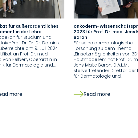
ikat für außerordentliches
onkoderm-Wissenschaftspr
ement in der Lehre
2023 für Prof. Dr. med. Jens
odekan für Studium und
Baron
Univ.-Prof. Dr. Dr. Dr. Dominik
Für seine dermatologische
überreichte am 9. Juli 2024
Forschung zu dem Thema
tifikat an Prof. Dr. med.
„Einsatzmöglichkeiten von 3D
 von Felbert, Oberärztin in
Hautmodellen“ hat Prof. Dr. 
inik für Dermatologie und…
Jens Malte Baron, D.A.L.M.,
stellvertretender Direktor der K
für Dermatologie und…
ead more
Read more