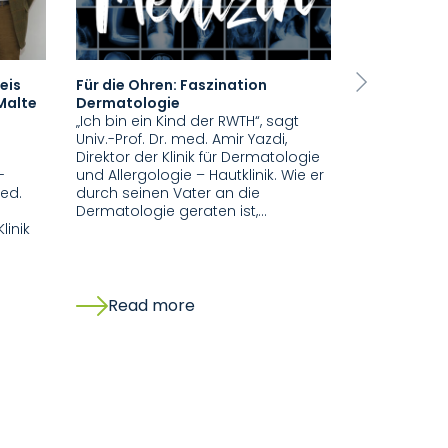
eis
Für die Ohren: Faszination
Umzug der K
Next
 Malte
Dermatologie
und Allergo
„Ich bin ein Kind der RWTH“, sagt
Franziskus
Univ.-Prof. Dr. med. Amir Yazdi,
Bereits seit
Direktor der Klinik für Dermatologie
stationäre B
-
und Allergologie – Hautklinik. Wie er
Dermatologi
med.
durch seinen Vater an die
Standort Fr
Dermatologie geraten ist,…
Kompetenzen
linik
ist Mitte Ju
Read more
Read 