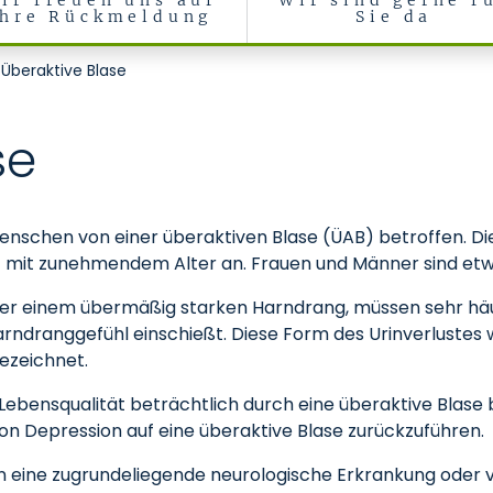
ir freuen uns auf
Wir sind gerne f
Ihre Rückmeldung
Sie da
Überaktive Blase
se
Menschen von einer überaktiven Blase (ÜAB) betroffen. Di
eigt mit zunehmendem Alter an. Frauen und Männer sind et
ter einem übermäßig starken Harndrang, müssen sehr häuf
arndranggefühl einschießt. Diese Form des Urinverlustes
bezeichnet.
r Lebensqualität beträchtlich durch eine überaktive Blase 
von Depression auf eine überaktive Blase zurückzuführen.
en eine zugrundeliegende neurologische Erkrankung oder