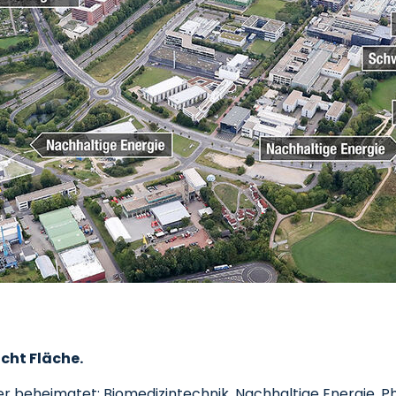
cht Fläche.
 beheimatet: Biomedizintechnik, Nachhaltige Energie, Ph