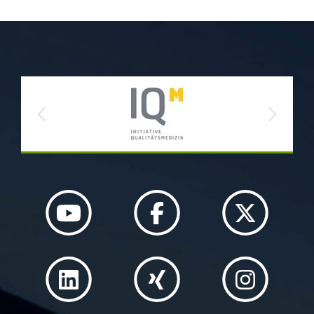
Previous
Next