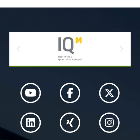
Previous
Next