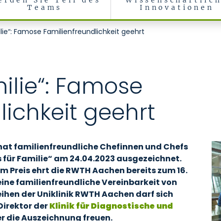
erden Sie Teil des
Wissenschaftlic
Teams
Innovationen
Neuroradiologie
lie“: Famose Familienfreundlichkeit geehrt
ilie“: Famose
lichkeit geehrt
hat familienfreundliche Chefinnen und Chefs
 für Familie“ am 24.04.2023 ausgezeichnet.
dem Preis ehrt die RWTH Aachen bereits zum 16.
eine familienfreundliche Vereinbarkeit von
eihen der Uniklinik RWTH Aachen darf sich
Direktor der
Klinik für Diagnostische und
er die Auszeichnung freuen.