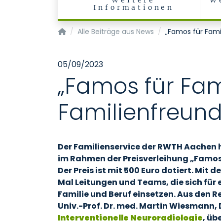
Weitere
W
Informationen
Klinik für Diagnostische und Interventionelle 
Alle Beiträge aus News
„Famos für Fami
05/09/2023
„Famos für Fam
Familienfreund
Der Familienservice der RWTH Aachen 
im Rahmen der Preisverleihung „Famos
Der Preis ist mit 500 Euro dotiert. Mit 
Mal Leitungen und Teams, die sich für 
Familie und Beruf einsetzen. Aus den R
Univ.-Prof. Dr. med. Martin Wiesmann, 
Interventionelle Neuroradiologie
, üb