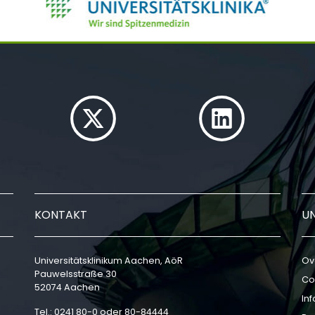
KONTAKT
U
Universitätsklinikum Aachen, AöR
Ov
Pauwelsstraße 30
Co
52074 Aachen
In
Tel.: 0241 80-0 oder 80-84444