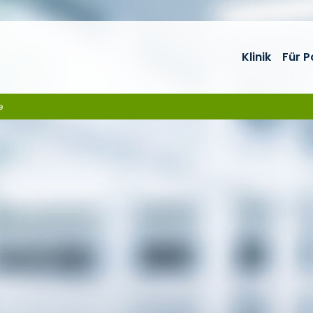
Klinik
Für P
e