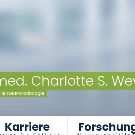
. med. Charlotte S. W
elle Neuroradiologie
Karriere
Forschun