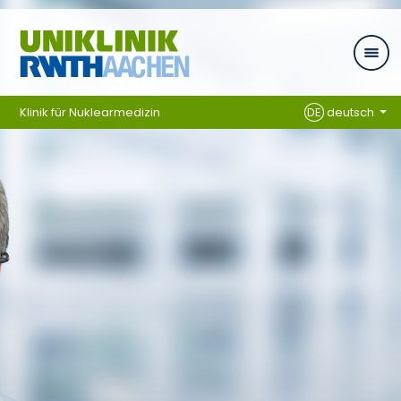
Ga naar navigatie
Klinik für Nuklearmedizin
DE
deutsch