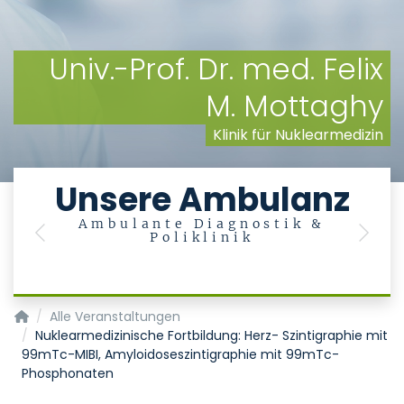
Univ.-Prof. Dr. med. Felix
M. Mottaghy
Klinik für Nuklearmedizin
Unsere Ambulanz
Ambulante Diagnostik &
Poliklinik
Previous
Next
M
Klinik für Nuklearmedizin
Alle Veranstaltungen
Nuklearmedizinische Fortbildung: Herz- Szintigraphie mit
99mTc-MIBI, Amyloidoseszintigraphie mit 99mTc-
Phosphonaten