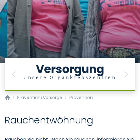
Versorgung
Previous
Next
Unsere Organkrebszentren
Krebszentrum - Centrum für Integrierte Onkologie (CIO)
Prävention/Vorsorge
Prävention
Rauchentwöhnung
Rauchen Sie nicht. Wenn Sie rauchen, informieren Sie