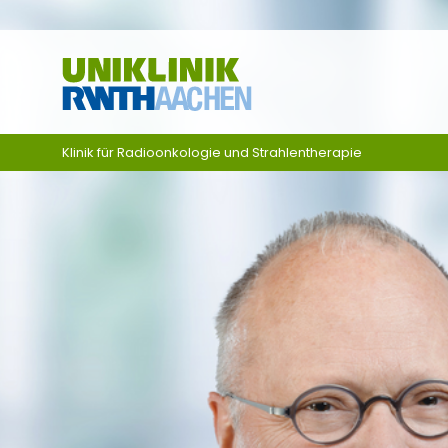
Skip navigation
Klinik für Radioonkologie und Strahlentherapie