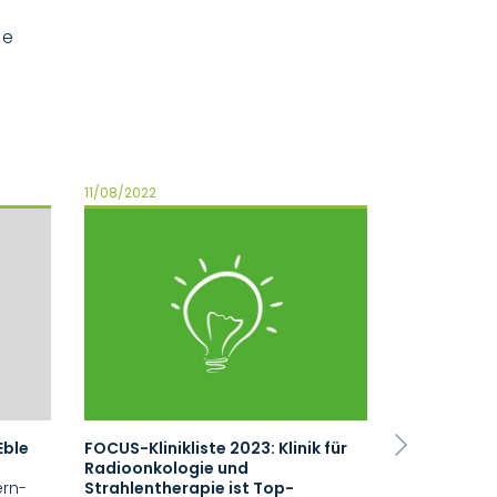
ie
11/08/2022
09/20/2022
Eble
FOCUS-Klinikliste 2023: Klinik für
stern-Klinikl
Next
Radioonkologie und
Radioonkol
ern-
Strahlentherapie ist Top-
Strahlenth