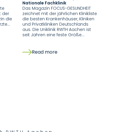
Nationale Fachklinik
Mit der Klinik
te
Das Magazin FOCUS-GESUNDHEIT
mich“ zeich
t der
zeichnet mit der jährlichen Klinikliste
Magazin ste
in die
die besten Krankenhäuser, Kliniken
Krankenhäus
rzte…
und Privatkliniken Deutschlands
Privatklinik
aus. Die Uniklinik RWTH Aachen ist
der diesjäh
seit Jahren eine feste Größe…
überzeugt di
Read more
Read 