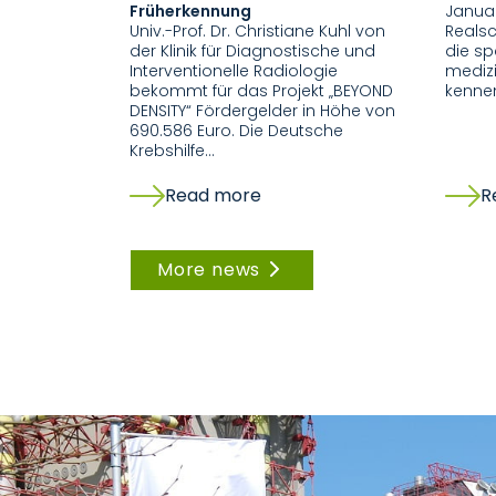
Früherkennung
Januar
Univ.-Prof. Dr. Christiane Kuhl von
Realsc
der Klinik für Diagnostische und
die s
Interventionelle Radiologie
medizi
bekommt für das Projekt „BEYOND
kenne
DENSITY“ Fördergelder in Höhe von
690.586 Euro. Die Deutsche
Krebshilfe…
Read more
R
More news