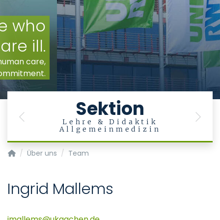
Sektion
Previous
Next
n
Lehre & Didaktik
Allgemeinmedizin
Institut für Digitale Allgemeinmedizin
Über uns
Team
Ingrid Mallems
imallems
ukaachen
de