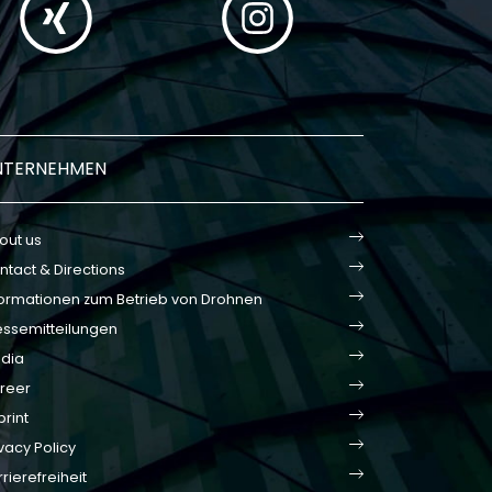
NTERNEHMEN
out us
ntact & Directions
formationen zum Betrieb von Drohnen
essemitteilungen
dia
reer
print
vacy Policy
rierefreiheit