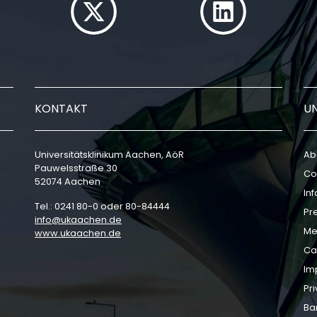
KONTAKT
U
Universitätsklinikum Aachen, AöR
Ab
Pauwelsstraße 30
Co
52074 Aachen
In
Tel.: 0241 80-0 oder 80-84444
Pr
info
ukaachen
de
Me
www.ukaachen.de
Ca
Im
Pri
Bar