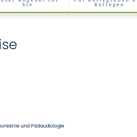
Unser Angebot für
Für Kolleginnen 
Sie
Kollegen
niatrie und Pädaudiologie
ise
Phoniatrie und Pädaudiologie