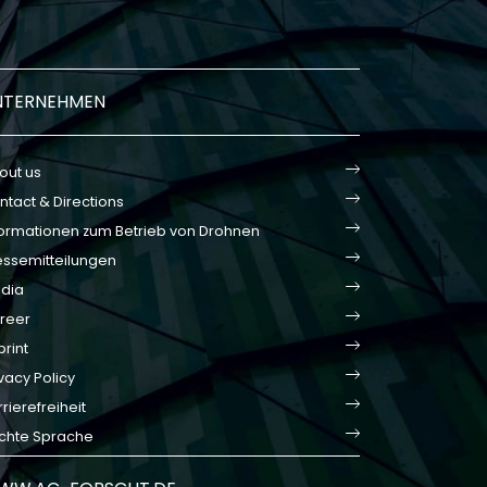
NTERNEHMEN
out us
ntact & Directions
formationen zum Betrieb von Drohnen
essemitteilungen
dia
reer
print
vacy Policy
rierefreiheit
ichte Sprache