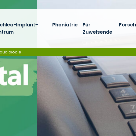
chlea-Implant-
Phoniatrie
Für
Forsc
ntrum
Zuweisende
daudiologie