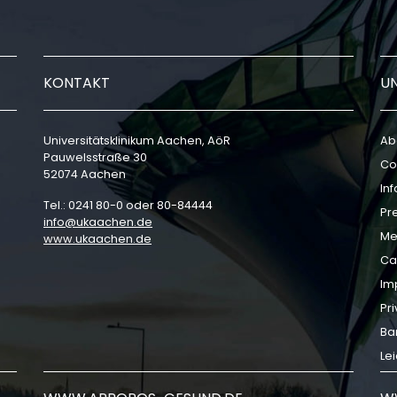
KONTAKT
U
Universitätsklinikum Aachen, AöR
Ab
Pauwelsstraße 30
Co
52074 Aachen
In
Tel.: 0241 80-0 oder 80-84444
Pr
info
ukaachen
de
Me
www.ukaachen.de
Ca
Im
Pri
Bar
Le