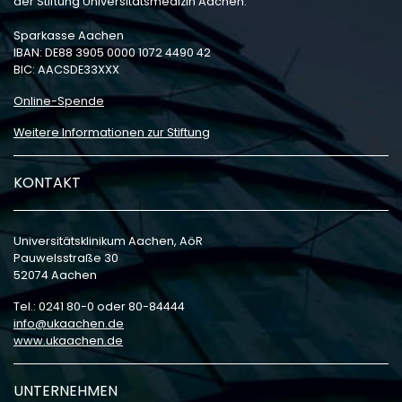
der Stiftung Universitätsmedizin Aachen:
Sparkasse Aachen
IBAN: DE88 3905 0000 1072 4490 42
BIC: AACSDE33XXX
Online-Spende
Weitere Informationen zur Stiftung
KONTAKT
Universitätsklinikum Aachen, AöR
Pauwelsstraße 30
52074 Aachen
Tel.: 0241 80-0 oder 80-84444
info
ukaachen
de
www.ukaachen.de
UNTERNEHMEN