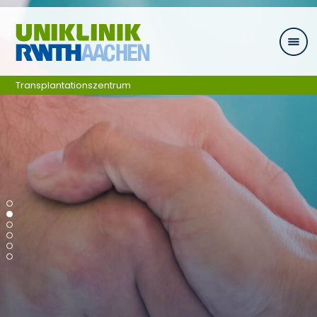
Skip navigation
Transplantationszentrum