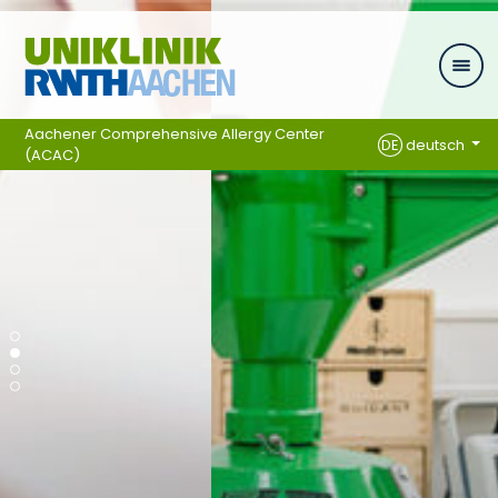
Ga naar navigatie
Aachener Comprehensive Allergy Center
DE
deutsch
(ACAC)