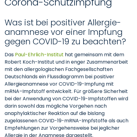
Corona-Schutzimpfung
Was ist bei po­si­ti­ver All­er­gie­
ana­mne­se vor ei­ner Imp­fung
ge­gen CO­VID-19 zu be­ach­ten?
Das
Paul-Ehrlich-Institut
hat gemeinsam mit dem
Robert Koch-Institut und in enger Zusammenarbeit
mit den allergologischen Fachgesellschaften
Deutschlands ein Flussdiagramm bei positiver
Allergieanamnese vor COVID-19-Impfung mit
mRNA–Impfstoff entwickelt. Für größere Sicherheit
bei der Anwendung von COVID-19-Impfstoffen wird
darin sowohl das mögliche Vorgehen nach
anaphylaktischer Reaktion auf die bislang
zugelassenen COVID-19-mRNA-Impfstoffe als auch
Empfehlungen zur Vorgehensweise bei jeglicher
Allergie in der Anamnese dargestellt.