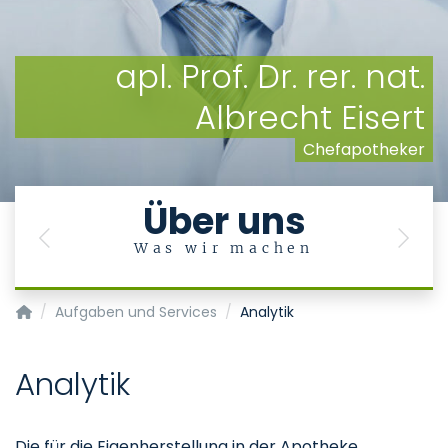
apl. Prof. Dr. rer. nat.
Albrecht Eisert
Chefapotheker
Über uns
Previous
Next
Was wir machen
L
Apotheke
Aufgaben und Services
Analytik
Analytik
Die für die Eigenherstellung in der Apotheke