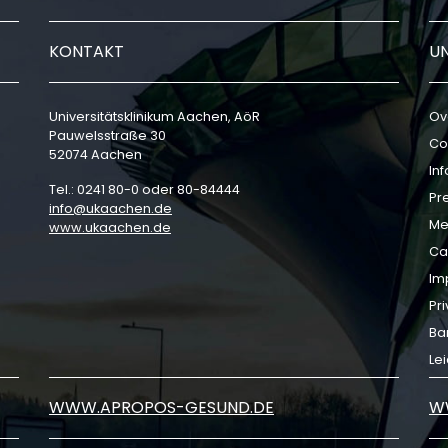
KONTAKT
U
Universitätsklinikum Aachen, AöR
Ov
Pauwelsstraße 30
Co
52074 Aachen
In
Tel.: 0241 80-0 oder 80-84444
Pr
info
ukaachen
de
Me
www.ukaachen.de
Ca
Im
Pri
Bar
Le
WWW.APROPOS-GESUND.DE
W