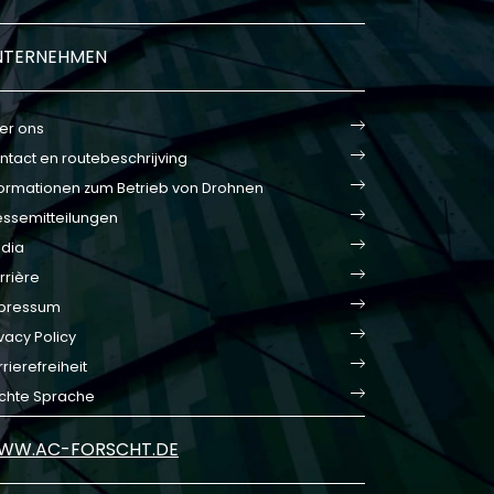
NTERNEHMEN
er ons
ntact en routebeschrijving
formationen zum Betrieb von Drohnen
essemitteilungen
dia
rrière
pressum
vacy Policy
rierefreiheit
ichte Sprache
WW.AC-FORSCHT.DE