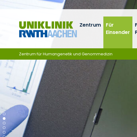
Ga naar navigatie
Zentrum
Für
Einsender
Zentrum für Humangenetik und Genommedizin