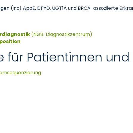
ungen (incl. ApoE, DPYD, UGT1A und BRCA-assoziierte Erk
rdiagnostik
(NGS-Diagnostikzentrum)
osition
 für Patientinnen und
nomsequenzierung