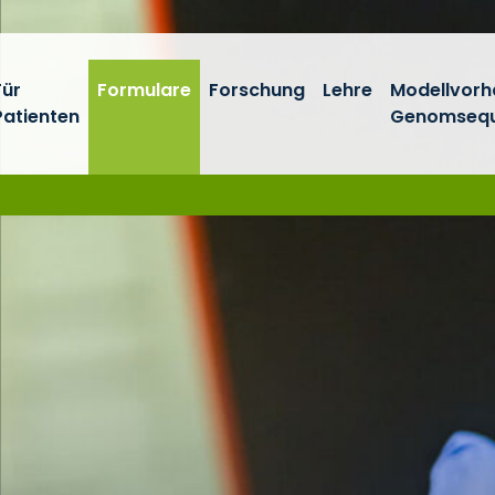
Für
Formulare
Forschung
Lehre
Modellvor
Patienten
Genomsequ