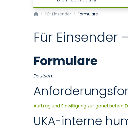
Das Zentrum
Zentrum für Humangenetik und Genommedi
Für Einsender
Formulare
Für Einsender 
Formulare
Deutsch
Anforderungsfo
Auftrag und Einwilligung zur genetischen D
UKA-interne hu