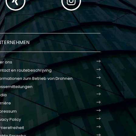
NTERNEHMEN
er ons
ntact en routebeschrijving
formationen zum Betrieb von Drohnen
essemitteilungen
dia
rrière
pressum
vacy Policy
rierefreiheit
ichte Sprache