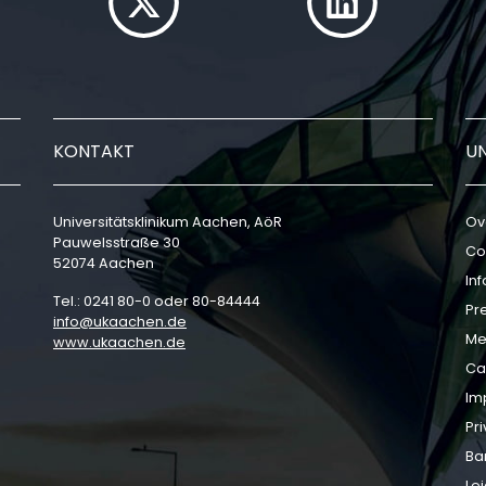
KONTAKT
U
Universitätsklinikum Aachen, AöR
Ov
Pauwelsstraße 30
Co
52074 Aachen
In
Tel.: 0241 80-0 oder 80-84444
Pr
info
ukaachen
de
Me
www.ukaachen.de
Ca
Im
Pri
Bar
Le