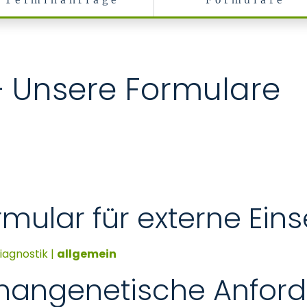
Terminanfrage
Formulare
zin
– Unsere Formulare
rmular
für externe Ei
iagnostik |
allgemein
mangenetische Anfor