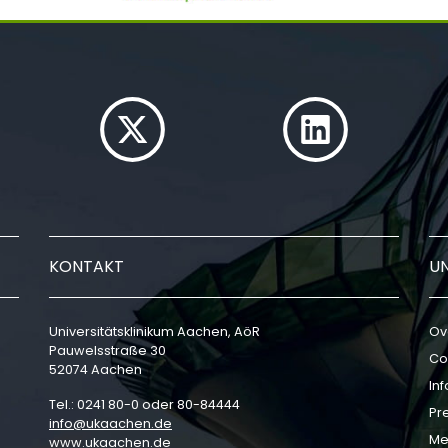
KONTAKT
U
Universitätsklinikum Aachen, AöR
Ov
Pauwelsstraße 30
Co
52074 Aachen
In
Tel.: 0241 80-0 oder 80-84444
Pr
info
ukaachen
de
Me
www.ukaachen.de