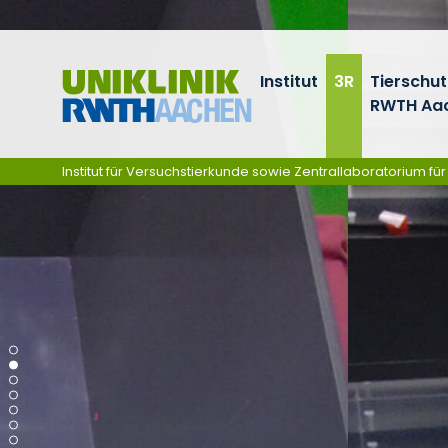
Ga naar navigatie
Institut
3R
Tierschu
RWTH Aa
Institut für Versuchstierkunde sowie Zentrallaboratorium fü