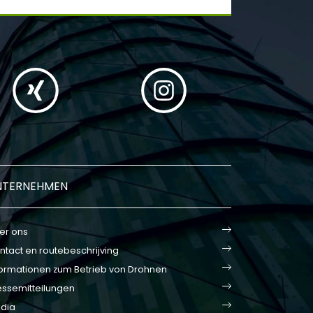
NTERNEHMEN
er ons
ntact en routebeschrijving
formationen zum Betrieb von Drohnen
essemitteilungen
dia