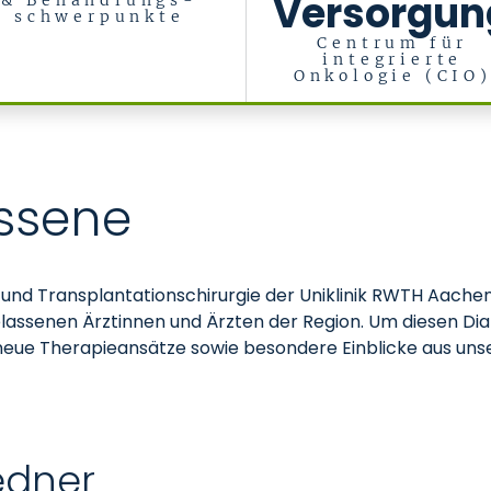
Versorgun
& Behandlungs-
schwerpunkte
Centrum für
integrierte
Onkologie (CIO
Transplantationschirurgie
assene
er- und Transplantationschirurgie der Uniklinik RWTH Aache
assenen Ärztinnen und Ärzten der Region. Um diesen Dialo
neue Therapieansätze sowie besondere Einblicke aus unse
edner