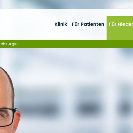
Klinik
Für Patienten
Für Niede
schirurgie