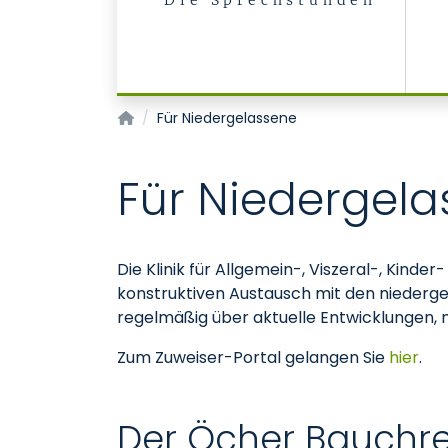
Die Sprechstunden
Klinik für Allgemein-, Viszeral-, Kinder- und 
Für Niedergelassene
Für Niedergel
Die Klinik für Allgemein-, Viszeral-, Kind
konstruktiven Austausch mit den niedergel
regelmäßig über aktuelle Entwicklungen, 
Zum Zuweiser-Portal gelangen Sie
hier
.
Der Öcher Bauchr