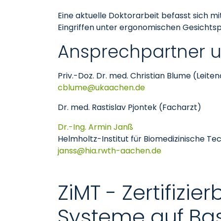
Eine aktuelle Doktorarbeit befasst sich m
Eingriffen unter ergonomischen Gesichts
Ansprechpartne
Priv.-Doz. Dr. med. Christian Blume (Leite
cblume
ukaachen
de
Dr. med. Rastislav Pjontek (Facharzt)
Dr.-Ing. Armin Janß
Helmholtz-Institut für Biomedizinische T
janss
hia.rwth-aachen
de
ZiMT - Zertifizie
Systeme auf Bas