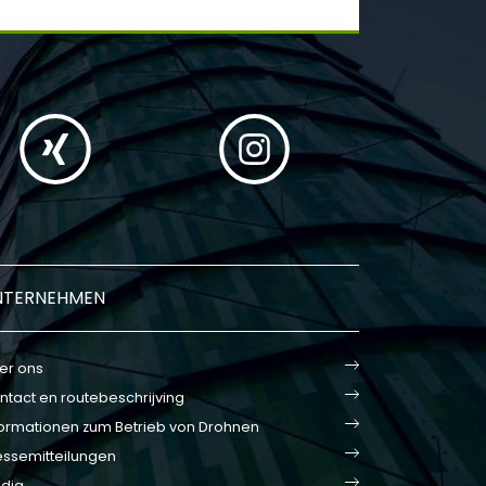
NTERNEHMEN
er ons
ntact en routebeschrijving
formationen zum Betrieb von Drohnen
essemitteilungen
dia