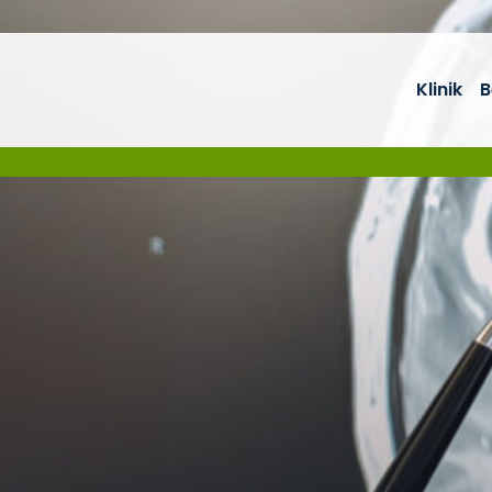
Klinik
B