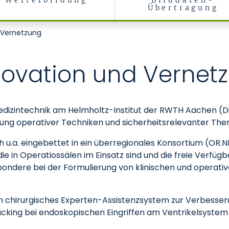
Weiterbildung
Bilddaten-
Übertragung
 Vernetzung
novation und Vernet
edizintechnik am Helmholtz-Institut der RWTH Aachen (Di
lung operativer Techniken und sicherheitsrelevanter Th
u.a. eingebettet in ein überregionales Konsortium (OR.NET
ie in Operatiossälen im Einsatz sind und die freie Verfüg
soondere bei der Formulierung von klinischen und operati
 chirurgisches Experten-Assistenzsystem zur Verbesser
acking bei endoskopischen Eingriffen am Ventrikelsyste