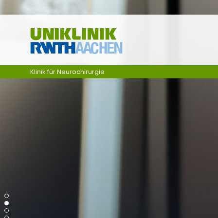
Ga naar navigatie
Klinik für Neurochirurgie