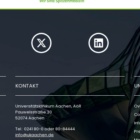
KONTAKT
U
Universitätsklinikum Aachen, AöR
Ov
Pauwelsstraße 30
Co
52074 Aachen
In
Tel.: 0241 80-0 oder 80-84444
Pr
info
ukaachen
de
Me