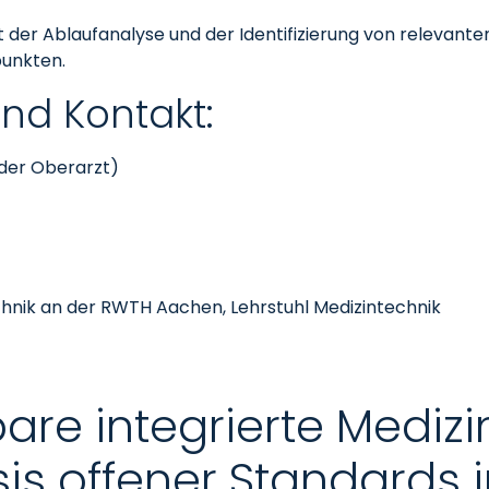
it der Ablaufanalyse und der Identifizierung von relevant
punkten.
r und Kontakt:
nder Oberarzt)
echnik an der RWTH Aachen, Lehrstuhl Medizintechnik
rbare integrierte Mediz
is offener Standards i