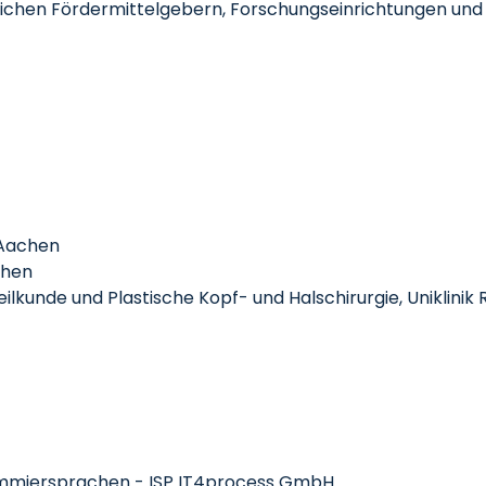
ntlichen Fördermittelgebern, Forschungseinrichtungen u
H Aachen
chen
nheilkunde und Plastische Kopf- und Halschirurgie, Uniklin
rammiersprachen - ISP IT4process GmbH