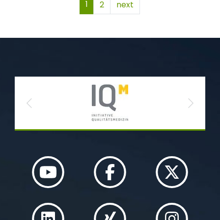
1
2
next
Previous
Next