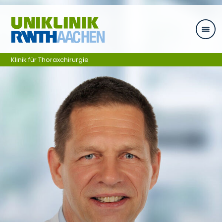
Ga naar navigatie
Klinik für Thoraxchirurgie