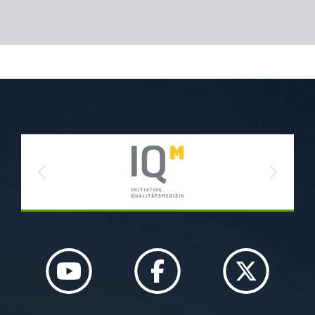
Previous
Next