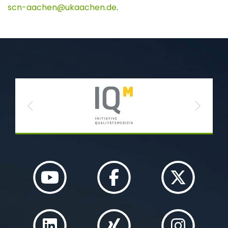
scn-aachen
ukaachen
de
.
Previous
Next