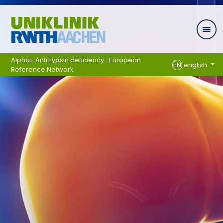
Skip navigation
Alpha1-Antitrypsin deficiency- European
EN
english
Reference Network