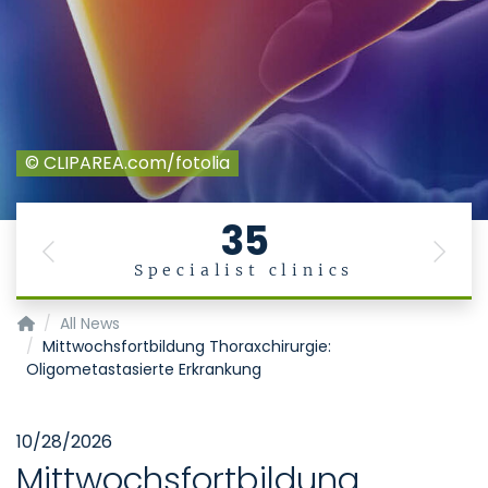
© CLIPAREA.com/fotolia
35
Previous
Next
Specialist clinics
Alpha1-Antitrypsin deficiency- European Reference Networ
All News
Mittwochsfortbildung Thoraxchirurgie:
Oligometastasierte Erkrankung
10/28/2026
Mittwochsfortbildung