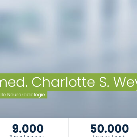
. med. Charlotte S. W
elle Neuroradiologie
9.000
50.000