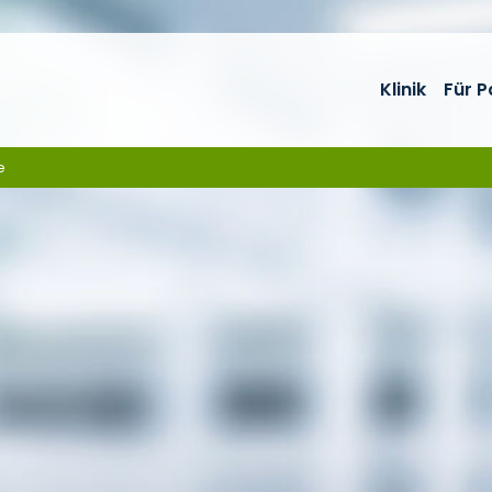
Klinik
Für P
e