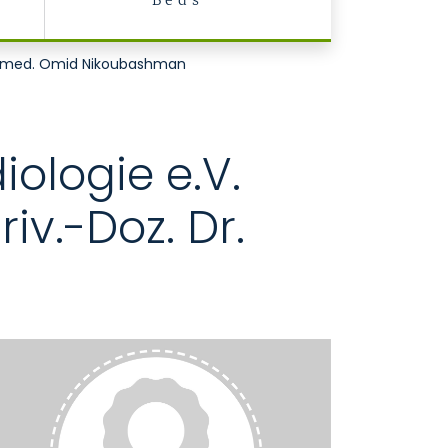
Beds
Dr. med. Omid Nikoubashman
ologie e.V.
iv.-Doz. Dr.