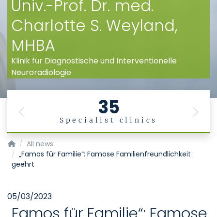
Univ.-Prof. Dr. med.
Charlotte S. Weyland,
MHBA
Klinik für Diagnostische und Interventionelle
Neuroradiologie
35
Previous
Next
Specialist clinics
Klinik für Diagnostische und Interventionelle Neuroradiologie
All news
„Famos für Familie“: Famose Familienfreundlichkeit
geehrt
05/03/2023
„Famos für Familie“: Famose