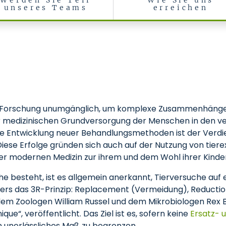
Werden Sie Teil
Wie Sie uns
unseres Teams
erreichen
aboratorium für Versuchstiere
en Forschung unumgänglich, um komplexe Zusammenhänge
r medizinischen Grundversorgung der Menschen in den 
ie Entwicklung neuer Behandlungsmethoden ist der Verdi
Diese Erfolge gründen sich auch auf der Nutzung von tier
r modernen Medizin zur ihrem und dem Wohl ihrer Kinder
e besteht, ist es allgemein anerkannt, Tierversuche auf
nders das 3R-Prinzip: Replacement (Vermeidung), Reducti
 dem Zoologen William Russel und dem Mikrobiologen Rex 
e“, veröffentlicht. Das Ziel ist es, sofern keine
Ersatz-
in unerlässliches Maß zu begrenzen.