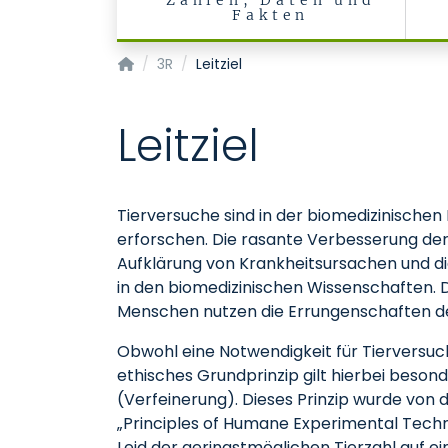
Zahlen, Daten und
Fakten
Institut für Versuchstierkunde sowie Zentrall
3R
Leitziel
Leitziel
Tierversuche sind in der biomedizinisch
erforschen. Die rasante Verbesserung de
Aufklärung von Krankheitsursachen und d
in den biomedizinischen Wissenschaften. 
Menschen nutzen die Errungenschaften de
Obwohl eine Notwendigkeit für Tierversuch
ethisches Grundprinzip gilt hierbei beso
(Verfeinerung). Dieses Prinzip wurde von
„Principles of Humane Experimental Techniqu
Leid der geringstmöglichen Tierzahl auf e