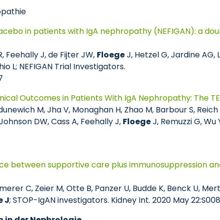
opathie
cebo in patients with IgA nephropathy (NEFIGAN): a dou
, Feehally J, de Fijter JW,
Floege
J, Hetzel G, Jardine AG, L
io L; NEFIGAN Trial Investigators.
7
inical Outcomes in Patients With IgA Nephropathy: The TE
unewich M, Jha V, Monaghan H, Zhao M, Barbour S, Reich H
, Johnson DW, Cass A, Feehally J,
Floege
J, Remuzzi G, Wu 
rence between supportive care plus immunosuppression and
ommerer C, Zeier M, Otte B, Panzer U, Budde K, Benck U, Me
e J
; STOP-IgAN investigators. Kidney Int. 2020 May 22:S
n in der Nephrologie