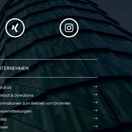
NTERNEHMEN
out us
ntact & Directions
formationen zum Betrieb von Drohnen
essemitteilungen
dia
reer