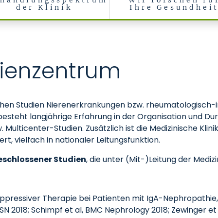
handlungsspektrum
Wir forschen fü
der Klinik
Ihre Gesundhei
, rheumatologische und immunologische Erkrankungen (Medizinisch
dienzentrum
linischen Studien Nierenerkrankungen bzw. rheumatologis
esteht langjährige Erfahrung in der Organisation und Du
ulticenter-Studien. Zusätzlich ist die Medizinische Klinik I
t, vielfach in nationaler Leitungsfunktion.
eschlossener Studien
, die unter (Mit-)Leitung der Mediz
pressiver Therapie bei Patienten mit IgA-Nephropathie
ASN 2018; Schimpf et al, BMC Nephrology 2018; Zewinger et 