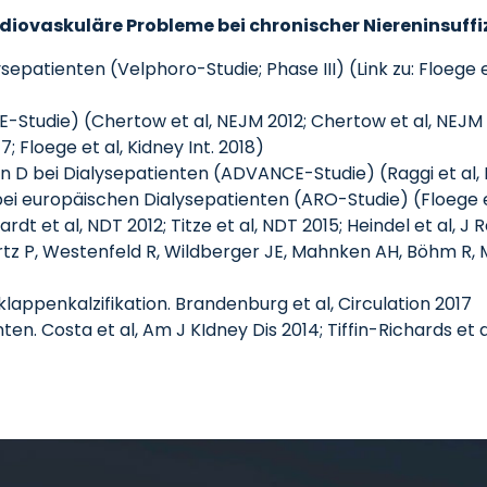
rdiovaskuläre Probleme bei chronischer Niereninsuffi
patienten (Velphoro-Studie; Phase III) (Link zu: Floege et 
Studie) (Chertow et al, NEJM 2012; Chertow et al, NEJM 201
; Floege et al, Kidney Int. 2018)
in D bei Dialysepatienten (ADVANCE-Studie) (Raggi et al, 
 europäischen Dialysepatienten (ARO-Studie) (Floege et a
t al, NDT 2012; Titze et al, NDT 2015; Heindel et al, J R
gartz P, Westenfeld R, Wildberger JE, Mahnken AH, Böhm 
ppenkalzifikation. Brandenburg et al, Circulation 2017
n. Costa et al, Am J KIdney Dis 2014; Tiffin-Richards et a