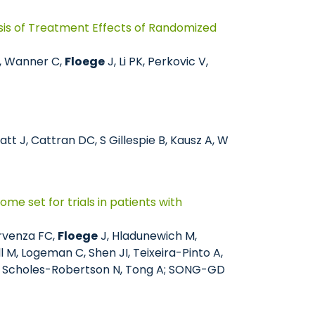
lysis of Treatment Effects of Randomized
J, Wanner C,
Floege
J, Li PK, Perkovic V,
att J, Cattran DC, S Gillespie B, Kausz A, W
 set for trials in patients with
rvenza FC,
Floege
J, Hladunewich M,
 M, Logeman C, Shen JI, Teixeira-Pinto A,
e M, Scholes-Robertson N, Tong A; SONG-GD