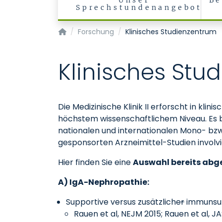
Unser
Be
Sprechstundenangebot
Klinik für Nieren- und Hochdruckkrankheiten
Forschung
Klinisches Studienzentrum
Klinisches Stu
Die Medizinische Klinik II erforscht in k
höchstem wissenschaftlichem Niveau. Es b
nationalen und internationalen Mono- bzw. M
gesponsorten Arzneimittel-Studien involvier
Hier finden Sie eine
Auswahl bereits abg
A) IgA-Nephropathie:
Supportive versus zusätzliche
r
immunsup
Rauen et al, NEJM 2015; Rauen et al, J