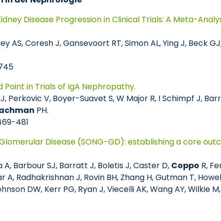
idney Disease Progression in Clinical Trials: A Meta-Ana
evey AS, Coresh J, Gansevoort RT, Simon AL, Ying J, Beck G
1745
 Point in Trials of IgA Nephropathy.
J, Perkovic V, Boyer-Suavet S, W Major R, I Schimpf J, Barr
achman
PH.
:469-481
omerular Disease (SONG-GD): establishing a core outcome
 A, Barbour SJ, Barratt J, Boletis J, Caster D,
Coppo
R, Fe
ar A, Radhakrishnan J, Rovin BH, Zhang H, Gutman T, Howell
 Johnson DW, Kerr PG, Ryan J, Viecelli AK, Wang AY, Wilki