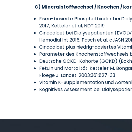
C) Mineralstoffwechsel / Knochen / ka
Eisen-basierte Phosphatbinder bei Dialyse
2017; Ketteler et al, NDT 2019
Cinacalcet bei Dialysepatienten (EVOLVE-
Hemodial Int 2016; Pasch et al, cJASN 2017
Cinacalcet plus niedrig-dosiertes Vitam
Parameter des Knochenstoffwechsels bei
Deutsche GCKD-Kohorte (GCKD) (Eckhardt e
Fetuin und Mortalität. Ketteler M, Bon
Floege J. Lancet. 2003;361:827-33
Vitamin K-Supplementation und Aortenkla
Kognitives Assessment bei Dialysepatiente