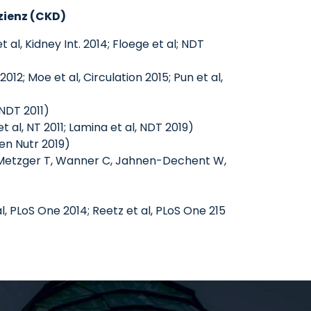
zienz (CKD)
al, Kidney Int. 2014; Floege et al; NDT
2; Moe et al, Circulation 2015; Pun et al,
NDT 2011)
l, NT 2011; Lamina et al, NDT 2019)
en Nutr 2019)
R, Metzger T, Wanner C, Jahnen-Dechent W,
l, PLoS One 2014; Reetz et al, PLoS One 215