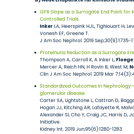
GFR Slope as a Surrogate End Point for K
Controlled Trials.
Inker
LA, Heerspink HJL, Tighiouart H, L
Vonesh EF, Greene T.
J Am Soc Nephrol. 2019 Sep;30(9):1735-
Proteinuria Reduction as a Surrogate End
Thompson A, Carroll K, A Inker L,
Floege
Mercer A, Reich HN, H Rovin B, West M,
N
Clin J Am Soc Nephrol. 2019 Mar 7;14(3)
Standardized Outcomes in Nephrology-Gl
glomerular disease.
Carter SA, Lightstone L, Cattran D, Bagga
Hogan JJ, Kitching AR, Lafayette R, Malv
Alexander SI, Cho Y, Craig JC, Harris D,
Initiative.
Kidney Int. 2019 Jun;95(6):1280-1283