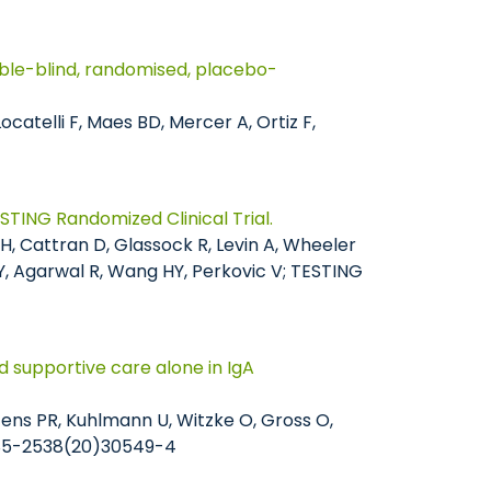
ble-blind, randomised, placebo-
ocatelli F, Maes BD, Mercer A, Ortiz F,
STING Randomized Clinical Trial.
, Cattran D, Glassock R, Levin A, Wheeler
Y, Agarwal R, Wang HY, Perkovic V; TESTING
 supportive care alone in IgA
rtens PR, Kuhlmann U, Witzke O, Gross O,
0085-2538(20)30549-4