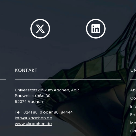
KONTAKT
U
Universitätsklinikum Aachen, AöR
Ab
Pauwelsstraße 30
Co
52074 Aachen
In
Tel.: 0241 80-0 oder 80-84444
Pr
info
ukaachen
de
Me
www.ukaachen.de
Ca