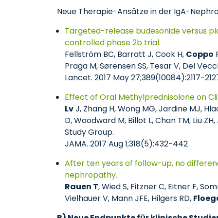
Neue Therapie-Ansätze in der IgA-Nephr
Targeted-release budesonide versus pla
controlled phase 2b trial.
Fellström BC, Barratt J, Cook H,
Coppo
R
Praga M, Sørensen SS, Tesar V, Del Vecch
Lancet. 2017 May 27;389(10084):2117-212
Effect of Oral Methylprednisolone on Cl
Lv
J, Zhang H, Wong MG, Jardine MJ, Hlad
D, Woodward M, Billot L, Chan TM, Liu ZH
Study Group.
JAMA. 2017 Aug 1;318(5):432-442
After ten years of follow-up, no diffe
nephropathy.
Rauen T
, Wied S, Fitzner C, Eitner F, S
Vielhauer V, Mann JFE, Hilgers RD,
Floeg
B) Neue Endpunkte für klinische Studie