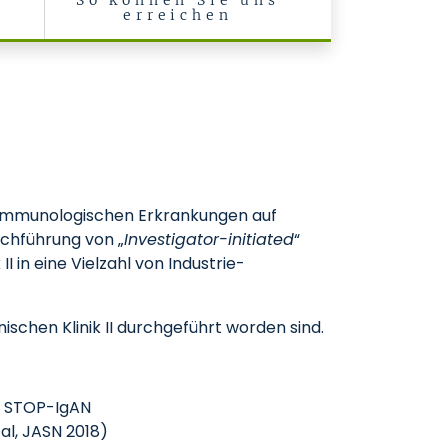
r
So können Sie uns
t
erreichen
e Klinik II)
ch-immunologischen Erkrankungen auf
rchführung von „
Investigator-initiated
“
I in eine Vielzahl von Industrie-
inischen Klinik II durchgeführt worden sind.
, STOP-IgAN
al, JASN 2018)