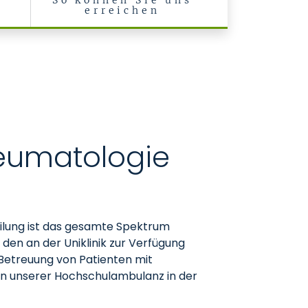
r
So können Sie uns
t
erreichen
e Klinik II)
heumatologie
eilung ist das gesamte Spektrum
den an der Uniklinik zur Verfügung
 Betreuung von Patienten mit
n unserer Hochschulambulanz in der