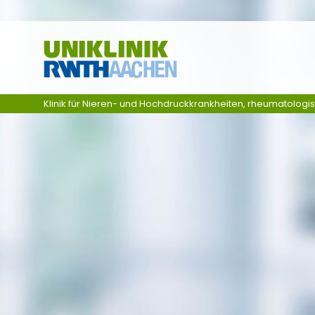
Skip navigation
Klinik für Nieren- und Hochdruckkrankheiten, rheumatologi