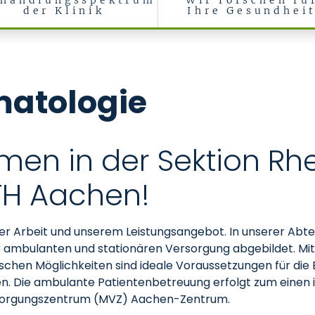
handlungsspektrum
Wir forschen fü
der Klinik
Ihre Gesundhei
, rheumatologische und immunologische Erkrankungen (Medizinisch
matologie
mmen in der Sektion R
WTH Aachen!
erer Arbeit und unserem Leistungsangebot. In unserer Abt
 ambulanten und stationären Versorgung abgebildet. Mit 
chen Möglichkeiten sind ideale Voraussetzungen für die
 Die ambulante Patientenbetreuung erfolgt zum einen i
ersorgungszentrum (MVZ) Aachen-Zentrum.