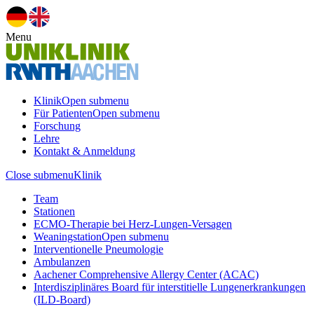
Menu
Klinik
Open submenu
Für Patienten
Open submenu
Forschung
Lehre
Kontakt & Anmeldung
Close submenu
Klinik
Team
Stationen
ECMO-Therapie bei Herz-Lungen-Versagen
Weaningstation
Open submenu
Interventionelle Pneumologie
Ambulanzen
Aachener Comprehensive Allergy Center (ACAC)
Interdisziplinäres Board für interstitielle Lungenerkrankungen
(ILD-Board)