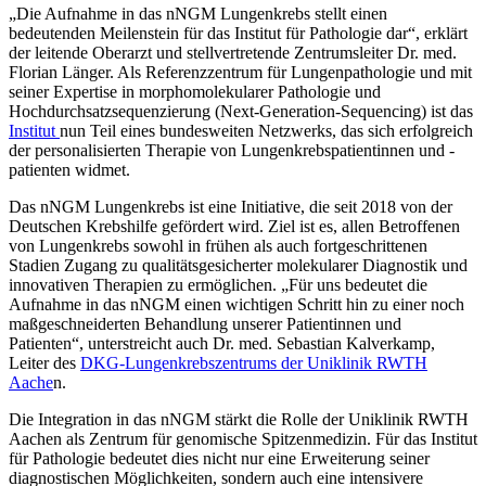
„Die Aufnahme in das nNGM Lungenkrebs stellt einen
bedeutenden Meilenstein für das Institut für Pathologie dar“, erklärt
der leitende Oberarzt und stellvertretende Zentrumsleiter Dr. med.
Florian Länger. Als Referenzzentrum für Lungenpathologie und mit
seiner Expertise in morphomolekularer Pathologie und
Hochdurchsatzsequenzierung (Next-Generation-Sequencing) ist das
Institut
nun Teil eines bundesweiten Netzwerks, das sich erfolgreich
der personalisierten Therapie von Lungenkrebspatientinnen und -
patienten widmet.
Das nNGM Lungenkrebs ist eine Initiative, die seit 2018 von der
Deutschen Krebshilfe gefördert wird. Ziel ist es, allen Betroffenen
von Lungenkrebs sowohl in frühen als auch fortgeschrittenen
Stadien Zugang zu qualitätsgesicherter molekularer Diagnostik und
innovativen Therapien zu ermöglichen. „Für uns bedeutet die
Aufnahme in das nNGM einen wichtigen Schritt hin zu einer noch
maßgeschneiderten Behandlung unserer Patientinnen und
Patienten“, unterstreicht auch Dr. med. Sebastian Kalverkamp,
Leiter des
DKG-Lungenkrebszentrums der Uniklinik RWTH
Aache
n.
Die Integration in das nNGM stärkt die Rolle der Uniklinik RWTH
Aachen als Zentrum für genomische Spitzenmedizin. Für das Institut
für Pathologie bedeutet dies nicht nur eine Erweiterung seiner
diagnostischen Möglichkeiten, sondern auch eine intensivere