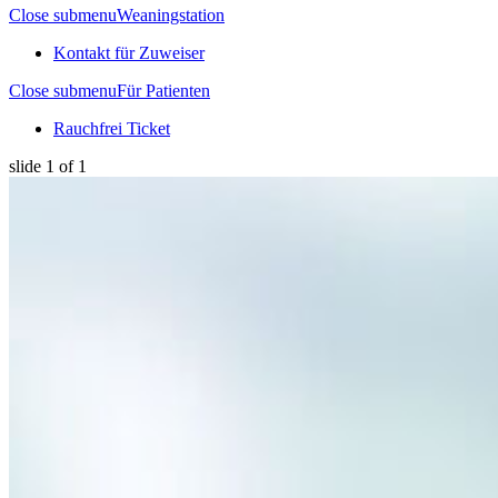
Close submenu
Weaningstation
Kontakt für Zuweiser
Close submenu
Für Patienten
Rauchfrei Ticket
Skip navigation
slide
1
of 1