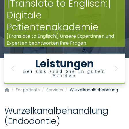
[Translate to Englisch:]
Digitale
Patientenakademie
[Translate to Englisch:] Unsere Expertinnen und
Experten beantworten Ihre Fragen
Leistungen
Previous
Next
Bei uns sind Sie in guten
Händen
Klinik für Zahnerhaltung, Parodontologie und Präventive Za
For patients
Services
Wurzelkanalbehandlung
Wurzelkanalbehandlung
(Endodontie)