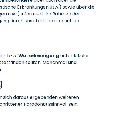
, insbesondere aber auch über die
istische Erkrankungen usw.) sowie über die
ngen usw.) informiert. Im Rahmen der
ng durch uns statt, die sich auf die
ahn- bzw.
Wurzelreinigung
unter lokaler
 stattfinden sollten. Manchmal sind
.
g
er sich daraus ergebenden weiteren
hrittener Parodontitissinnvoll sein.