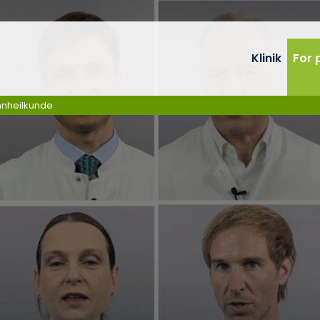
Klinik
For 
ahnheilkunde