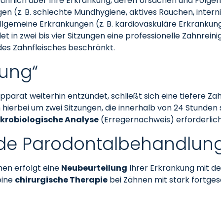
ührlich über Ihre Erkrankung, deren Ursachen und Folgen
en (z. B. schlechte Mundhygiene, aktives Rauchen, intern
r allgemeine Erkrankungen (z. B. kardiovaskuläre Erkranku
n zwei bis vier Sitzungen eine professionelle Zahnreinigu
des Zahnfleisches beschränkt.
gung“
pparat weiterhin entzündet, schließt sich eine tiefere Z
 hierbei um zwei Sitzungen, die innerhalb von 24 Stunden
krobiologische Analyse
(Erregernachweis) erforderlich
ende Parodontalbehandlun
en erfolgt eine
Neubeurteilung
Ihrer Erkrankung mit d
eine
chirurgische Therapie
bei Zähnen mit stark fortgesc