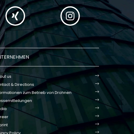
NTERNEHMEN
out us
ntact & Directions
formationen zum Betrieb von Drohnen
essemitteilungen
dia
reer
print
vacy Policy