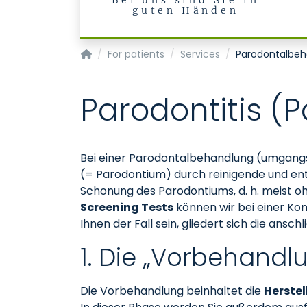
Bei uns sind Sie in
guten Händen
Klinik für Zahnerhaltung, Parodontologie und
For patients
Services
Parodontalbeh
Parodontitis (
Bei einer Parodontalbehandlung (umgangs
(= Parodontium) durch reinigende und e
Schonung des Parodontiums, d. h. meist ohne
Screening Tests
können wir bei einer Kont
Ihnen der Fall sein, gliedert sich die ansc
1. Die „Vorbehandl
Die Vorbehandlung beinhaltet die
Herstel