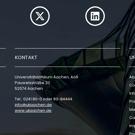
KONTAKT
U
Universitätsklinikum Aachen, AöR
Ab
Pauwelsstraße 30
Co
52074 Aachen
In
Tel.: 0241 80-0 oder 80-84444
Pr
info
ukaachen
de
Me
www.ukaachen.de
Ca
Im
Pri