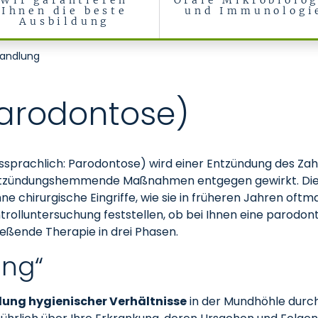
Wir garantieren
Orale Mikrobiolog
Ihnen die beste
und Immunologi
Ausbildung
 Präventive Zahnheilkunde
andlung
Parodontose)
sprachlich: Parodontose) wird einer Entzündung des Za
ntzündungshemmende Maßnahmen entgegen gewirkt. Dies 
 chirurgische Eingriffe, wie sie in früheren Jahren oftmal
rolluntersuchung feststellen, ob bei Ihnen eine parodonta
hließende Therapie in drei Phasen.
ung“
lung hygienischer Verhältnisse
in der Mundhöhle durch