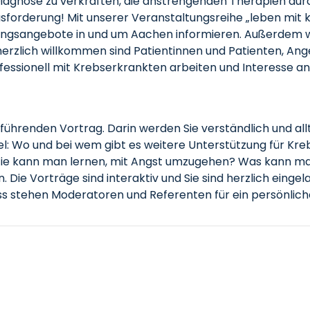
Diagnose zu verkraften, die anstrengenden Therapien du
ausforderung! Mit unserer Veranstaltungsreihe „leben mit 
zungsangebote in und um Aachen informieren. Außerdem w
erzlich willkommen sind Patientinnen und Patienten, Ange
rofessionell mit Krebserkrankten arbeiten und Interesse 
führenden Vortrag. Darin werden Sie verständlich und a
piel: Wo und bei wem gibt es weitere Unterstützung für K
e kann man lernen, mit Angst umzugehen? Was kann ma
n. Die Vorträge sind interaktiv und Sie sind herzlich einge
uss stehen Moderatoren und Referenten für ein persönlic