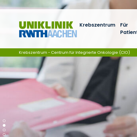
Skip navigation
Krebszentrum
Für
Patien
Krebszentrum - Centrum für Integrierte Onkologie (CIO)