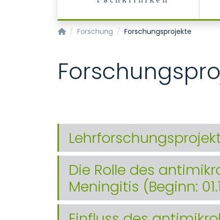
Fachkliniken
Institut für Anatomie und Zellbiologie
Forschung
Forschungsprojekte
Forschungspro
Lehrforschungsprojek
Die Rolle des antimikr
Meningitis (Beginn: 01
Einfluss des antimikr