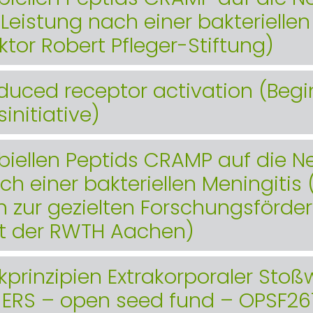
eistung nach einer bakteriellen
oktor Robert Pfleger-Stiftung)
uced receptor activation (Beginn
initiative)
obiellen Peptids CRAMP auf die
h einer bakteriellen Meningitis 
ur gezielten Forschungsförder
ät der RWTH Aachen)
prinzipien Extrakorporaler Stoßw
RS – open seed fund – OPSF261 –