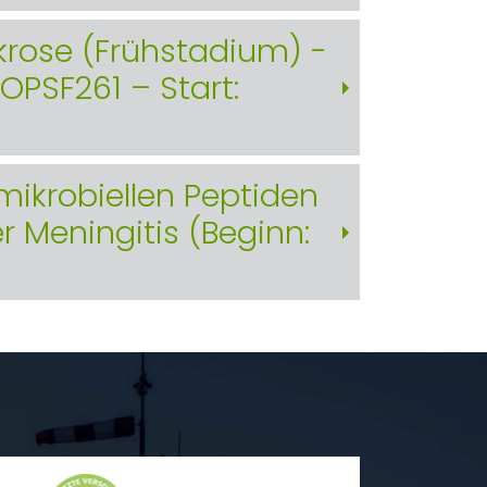
rose (Frühstadium) -
OPSF261 – Start:
mikrobiellen Peptiden
r Meningitis (Beginn: