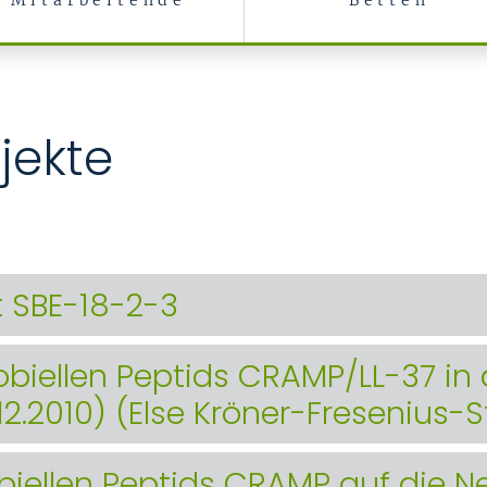
Mitarbeitende
Betten
jekte
t SBE-18-2-3
obiellen Peptids CRAMP/LL-37 in 
.12.2010) (Else Kröner-Fresenius-S
obiellen Peptids CRAMP auf die 