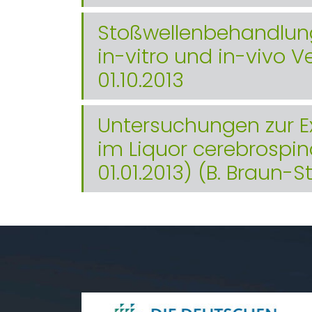
Stoßwellenbehandlung
in-vitro und in-vivo 
01.10.2013
Untersuchungen zur Ex
im Liquor cerebrospina
01.01.2013) (B. Braun-S