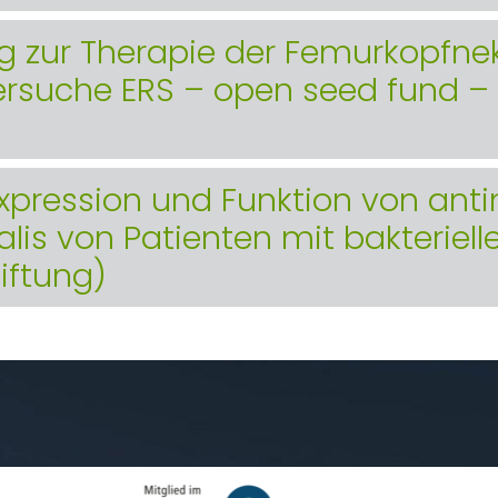
 zur Therapie der Femurkopfnek
Versuche ERS – open seed fund – 
pression und Funktion von anti
lis von Patienten mit bakterielle
tiftung)