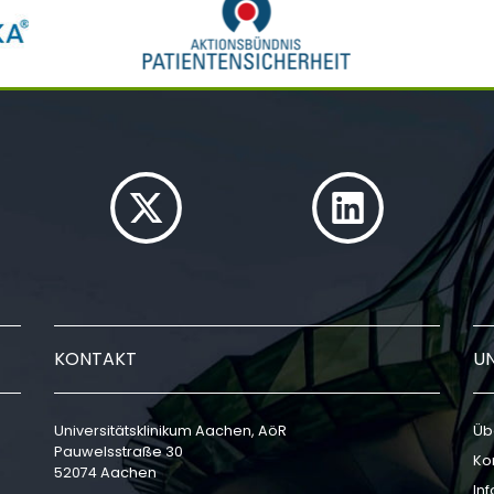
KONTAKT
U
Universitätsklinikum Aachen, AöR
Üb
Pauwelsstraße 30
Ko
52074 Aachen
In