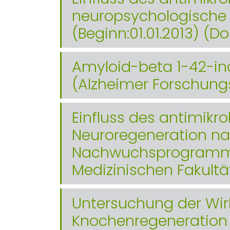
neuropsychologische L
(Beginn:01.01.2013) (D
Amyloid-beta 1-42-ind
(Alzheimer Forschungs
Einfluss des antimikr
Neuroregeneration nac
Nachwuchsprogramm z
Medizinischen Fakult
Untersuchung der Wirk
Knochenregeneration E