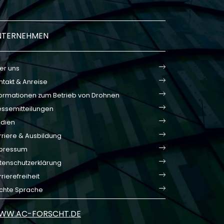
NTERNEHMEN
er uns
ntakt & Anreise
formationen zum Betrieb von Drohnen
essemitteilungen
dien
rriere & Ausbildung
pressum
tenschutzerklärung
rierefreiheit
ichte Sprache
WW.AC-FORSCHT.DE