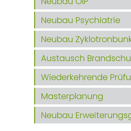
Neubau OIP
Neubau Psychiatrie
Neubau Zyklotronbun
Austausch Brandschu
Wiederkehrende Prüf
Masterplanung
Neubau Erweiterungs