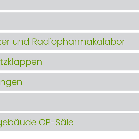
ker und Radiopharmakalabor
tzklappen
ungen
gebäude OP-Säle