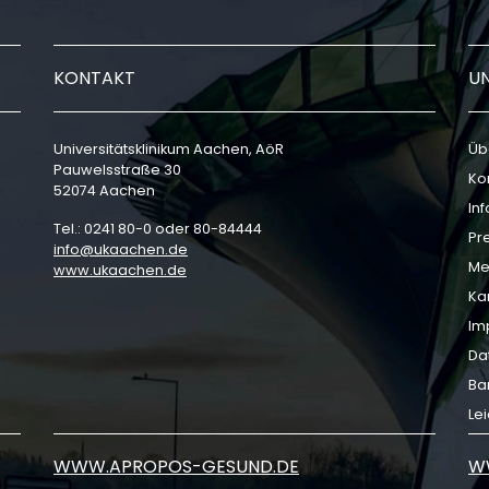
KONTAKT
U
Universitätsklinikum Aachen, AöR
Üb
Pauwelsstraße 30
Ko
52074 Aachen
In
Tel.: 0241 80-0 oder 80-84444
Pr
info
ukaachen
de
Me
www.ukaachen.de
Ka
Im
Da
Bar
Le
WWW.APROPOS-GESUND.DE
W