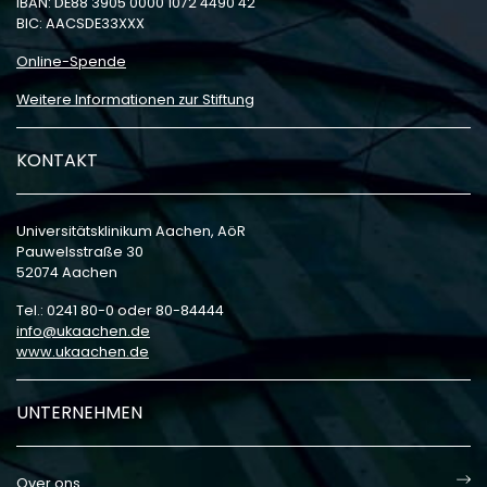
IBAN: DE88 3905 0000 1072 4490 42
BIC: AACSDE33XXX
Online-Spende
Weitere Informationen zur Stiftung
KONTAKT
Universitätsklinikum Aachen, AöR
Pauwelsstraße 30
52074 Aachen
Tel.: 0241 80-0 oder 80-84444
info
ukaachen
de
www.ukaachen.de
UNTERNEHMEN
Over ons