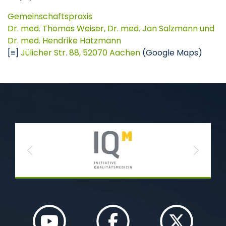
Gemeinschaftspraxis
Dr. med. Thomas Weiser, Dr. med. Jan Salzmann und
Dr. med. Hendrike Hatzmann
[≡]
Jülicher Str. 88, 52070 Aachen
(Google Maps)
Previous
Next