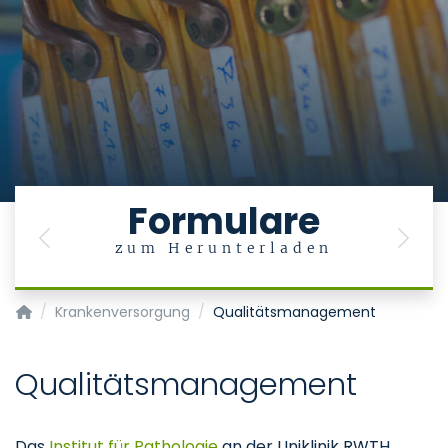
Formulare
Previous
Next
zum Herunterladen
Institut für Pathologie
Krankenversorgung
Qualitätsmanagement
Qualitätsmanagement
Das
Institut für Pathologie
an der Uniklinik RWTH