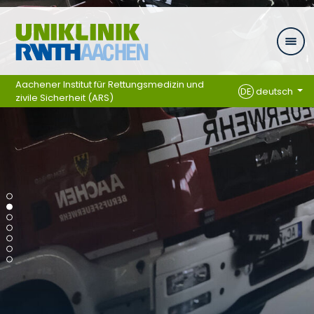
Ga naar navigatie
Aachener Institut für Rettungsmedizin und
DE
deutsch
zivile Sicherheit (ARS)