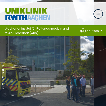
Ga naar navigatie
Aachener Institut für Rettungsmedizin und
DE
deutsch
zivile Sicherheit (ARS)