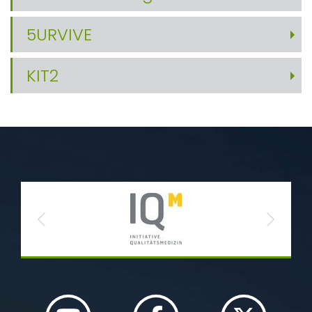
5URVIVE
KIT2
Previous
Next