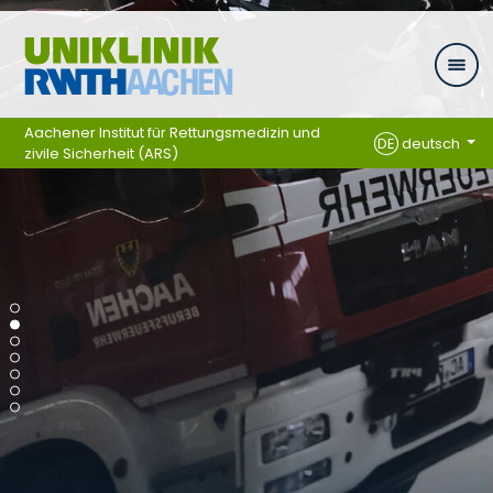
Ga naar navigatie
Aachener Institut für Rettungsmedizin und
DE
deutsch
zivile Sicherheit (ARS)