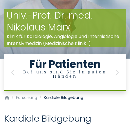
Univ.-Prof. Dr. med.
Nikolaus Marx
Klinik für Kardiologie, Angiologie und Internistische
Intensivmedizin (Medizinische Klinik I)
Für Patienten
Bei uns sind Sie in guten
U
Previous
Next
Händen
en
Klinik für Kardiologie, Angiologie und Internistische Intensivme
Forschung
Kardiale Bildgebung
Kardiale Bildgebung